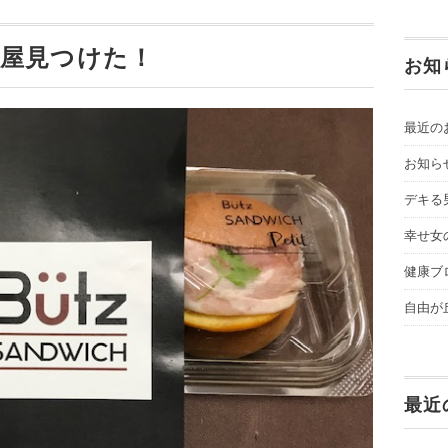
ン屋見つけた！
お知
最近の
お知ら
デキる
幸せ女
健康ブ
自由が
最近