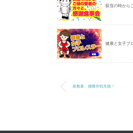
荻窪の時から
健康と女子プ
座敷童、捕獲作戦失敗！