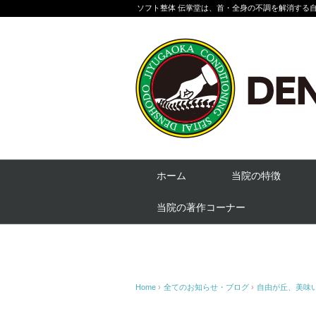
ソフト整体 伝掌堂は、首・全身の不調を解消する
ホーム
当院の特徴
当院の著作コーナー
Home
›
全てのお知らせ・ブログ
›
自由が丘、美味