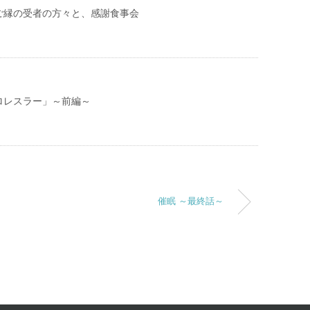
ご縁の受者の方々と、感謝食事会
ロレスラー」～前編～
催眠 ～最終話～