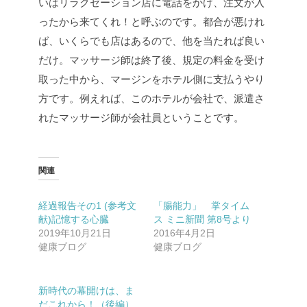
いはリラクゼーション店に電話をかけ、注文が入
ったから来てくれ！と呼ぶのです。都合が悪けれ
ば、いくらでも店はあるので、他を当たれば良い
だけ。マッサージ師は終了後、規定の料金を受け
取った中から、マージンをホテル側に支払うやり
方です。例えれば、このホテルが会社で、派遣さ
れたマッサージ師が会社員ということです。
関連
経過報告その1 (参考文
「腸能力」 掌タイム
献)記憶する心臓
ス ミニ新聞 第8号より
2019年10月21日
2016年4月2日
健康ブログ
健康ブログ
新時代の幕開けは、ま
だこれから！（後編）