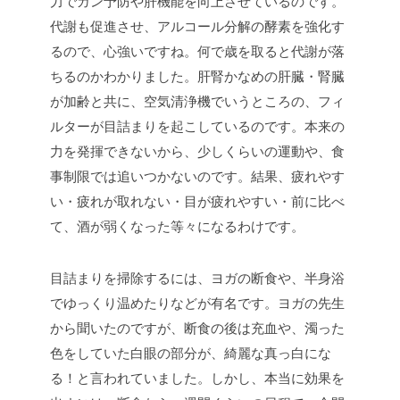
力でガン予防や肝機能を向上させているのです。
代謝も促進させ、アルコール分解の酵素を強化す
るので、心強いですね。何で歳を取ると代謝が落
ちるのかわかりました。肝腎かなめの肝臓・腎臓
が加齢と共に、空気清浄機でいうところの、フィ
ルターが目詰まりを起こしているのです。本来の
力を発揮できないから、少しくらいの運動や、食
事制限では追いつかないのです。結果、疲れやす
い・疲れが取れない・目が疲れやすい・前に比べ
て、酒が弱くなった等々になるわけです。
目詰まりを掃除するには、ヨガの断食や、半身浴
でゆっくり温めたりなどが有名です。ヨガの先生
から聞いたのですが、断食の後は充血や、濁った
色をしていた白眼の部分が、綺麗な真っ白にな
る！と言われていました。しかし、本当に効果を