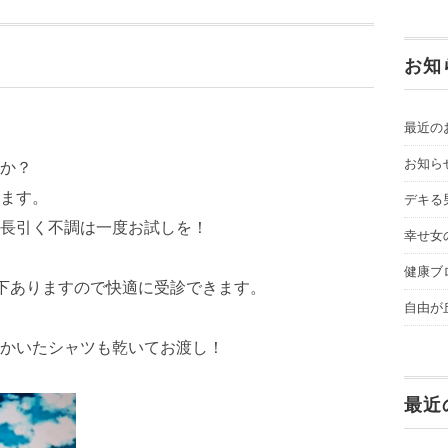
お知
最近の
お知ら
か？
ます。
デキる
長引く不調は一度お試しを！
幸せ女
健康ブ
下ありますので快適に受診できます。
自由が
かいたシャツも乾いてお渡し！
最近