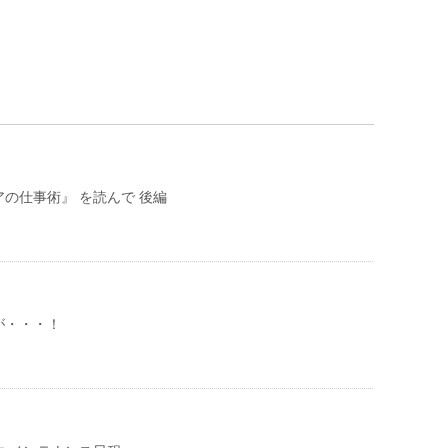
の仕事術』 を読んで 後編
が・・・！