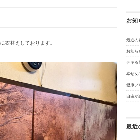
お知
最近の
に衣替えしております。
お知ら
デキる
幸せ女
健康ブ
自由が
最近