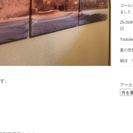
ゴール
ました
25-
日
Yout
夏の営
納涼 
す。
アーカ