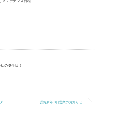
約 メンテナンス日程
○○様の誕生日！
ーダー
謹賀新年 3日営業のお知らせ