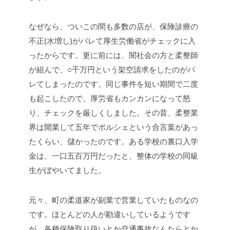
なぜなら、ついこの間も多数の店が、保険診療の
不正(水増し)がバレて厚生労働省がチェックに入
ったからです。更に前には、闇社会の方と柔整師
が組んで、○千万円という架空請求をしたのがバ
レてしまったのです。同じ事件を短い期間で二度
も起こしたので、厚労省もカンカンになって怒
り、チェックを厳しくしました。その昔、柔整業
界は開業して五年でポルシェという合言葉があっ
たくらい、儲かったのです。ある学校の裏口入学
金は、一口五百万円だったと、整体の学校の同級
生がぼやいてました。
元々、町の柔道家が副業で営業していたものなの
です。ほとんどの人が勘違いしているようです
が、各種保険取り扱いとか交通事故なんたらとか