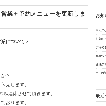
の営業＋予約メニューを更新しま
お知
最近の
お知ら
営業について＞
デキる
幸せ女
健康ブ
自由が
たか？
お伝えします。
曜)のみ連休させて頂きます。
最近
しております。