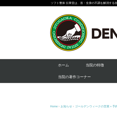
ソフト整体 伝掌堂は、首・全身の不調を解消する
ホーム
当院の特徴
当院の著作コーナー
Home
›
お知らせ
›
ゴールデンウィークの営業＋予