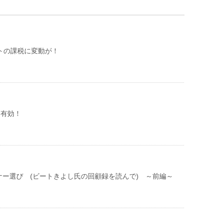
トの課税に変動が！
、有効！
ナー選び (ビートきよし氏の回顧録を読んで) ～前編～