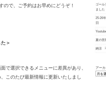
ゴール
ますので、ご予約はお早めにどうぞ！
ました
25-
日
Yout
夏の営
した＞
納涼 
、
画面で選択できるメニューに差異があり、
アーカ
め、このたび最新情報に更新いたしまし